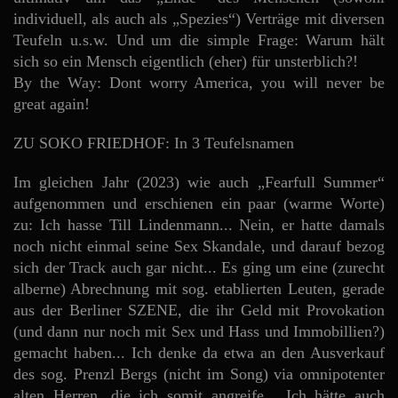
individuell, als auch als „Spezies“) Verträge mit diversen
Teufeln u.s.w. Und um die simple Frage: Warum hält
sich so ein Mensch eigentlich (eher) für unsterblich?!
By the Way: Dont worry America, you will never be
great again!
ZU SOKO FRIEDHOF: In 3 Teufelsnamen
Im gleichen Jahr (2023) wie auch „Fearfull Summer“
aufgenommen und erschienen ein paar (warme Worte)
zu: Ich hasse Till Lindenmann... Nein, er hatte damals
noch nicht einmal seine Sex Skandale, und darauf bezog
sich der Track auch gar nicht... Es ging um eine (zurecht
alberne) Abrechnung mit sog. etablierten Leuten, gerade
aus der Berliner SZENE, die ihr Geld mit Provokation
(und dann nur noch mit Sex und Hass und Immobillien?)
gemacht haben... Ich denke da etwa an den Ausverkauf
des sog. Prenzl Bergs (nicht im Song) via omnipotenter
alten Herren, die ich somit angreife... Ich hätte auch