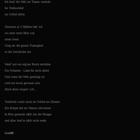
Ich find' die Welt im Traum verrückt
Im Todesschlaf
im Schlaf allein
Zerrissen in 2 Hälften hab' ich
wo einst mein Herz war
einen Stein
Ging als die grosse Traurigkeit
in die Geschichte ein
Werd' mir ein eig'nes Reich errichten
Ein Schatten - Land für mich allein
Und wenn die Welt gereinigt ist
wird nie etwas gewesen sein
Doch dann vergess' ich...
Vielleicht weckt mich im Schlaf ein Donner
Ein Körper der im Wasser schwimmt
In Blut getaucht zählt nur der Hunger
und alles And´re zählt nicht mehr
Greifff