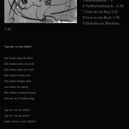
5 Blackshadow 7.17
6 Verfluchstdumich... 4.58
7 Und ob ich flog 3.35
8 God on my Back 3.36
9 Diabolus ex Machina
5.43
Sag mir wo du stehst?
Die Einen sehn die Hexe
Die Andren sehn sie nicht
Die Einen stehn im Feuer
Die Andren neben sich
Die Einen kriegen alles
von allem nie genug
Die Andren werden brennen
und nur aus Schaden klug
Sag mir wo du stehst?
Sag mir wo du stehst?
(oder: brenn in der Hölle!)