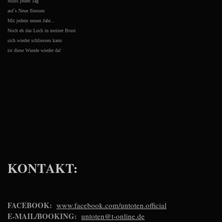
Muss jeden Tag
auf´s Neue fliessen
Mit jedem neuen Jahr...
Noch eh das Loch in meiner Brust
sich wieder schliessen kann
ist diese Wunde wieder da!
KONTAKT:
FACEBOOK:
www.facebook.com/untoten.official
E-MAIL/BOOKING:
untoten@t-online.de