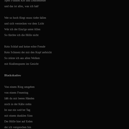
Speit Funken Kot und Drachenfeuer
und das ist alles, was ich hab'
Wer so hoch fliegt muss tiefer fallen
und sich verstecken vor dem Licht
Wär ich der Einz'ge unter Allen
So fürchte ich die Hölle nicht
Kein Schlaf und keine echte Freude
Kein Schmerz der mir den Kopf zerbricht
So stürze ich aus allen Wolken
mit Krallenspuren im Gesicht
Blackshadow
Von einem Ring umgeben
von einem Feuerring
läßt du mit leeren Händen
mich in der Kälte stehn
Ist nur ein weit'rer Tag
mit einem dunklen Sinn
Der Hölle hier auf Erden
der ich versprochen bin