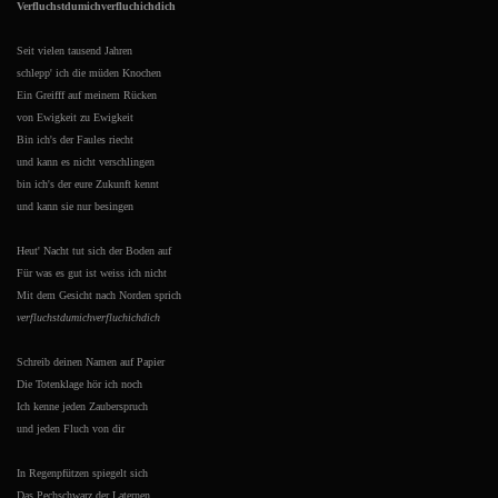
Verfluchstdumichverfluchichdich
Seit vielen tausend Jahren
schlepp' ich die müden Knochen
Ein Greifff auf meinem Rücken
von Ewigkeit zu Ewigkeit
Bin ich's der Faules riecht
und kann es nicht verschlingen
bin ich's der eure Zukunft kennt
und kann sie nur besingen
Heut' Nacht tut sich der Boden auf
Für was es gut ist weiss ich nicht
Mit dem Gesicht nach Norden sprich
verfluchstdumichverfluchichdich
Schreib deinen Namen auf Papier
Die Totenklage hör ich noch
Ich kenne jeden Zauberspruch
und jeden Fluch von dir
In Regenpfützen spiegelt sich
Das Pechschwarz der Laternen