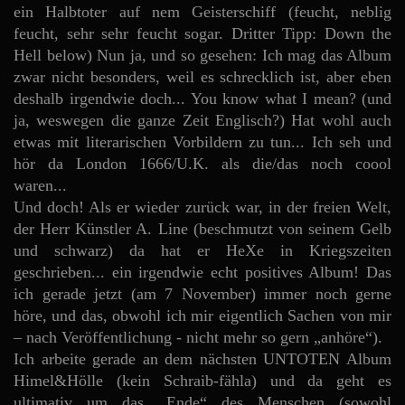
ein Halbtoter auf nem Geisterschiff (feucht, neblig
feucht, sehr sehr feucht sogar. Dritter Tipp: Down the
Hell below) Nun ja, und so gesehen: Ich mag das Album
zwar nicht besonders, weil es schrecklich ist, aber eben
deshalb irgendwie doch... You know what I mean? (und
ja, weswegen die ganze Zeit Englisch?) Hat wohl auch
etwas mit literarischen Vorbildern zu tun... Ich seh und
hör da London 1666/U.K. als die/das noch coool
waren...
Und doch! Als er wieder zurück war, in der freien Welt,
der Herr Künstler A. Line (beschmutzt von seinem Gelb
und schwarz) da hat er HeXe in Kriegszeiten
geschrieben... ein irgendwie echt positives Album! Das
ich gerade jetzt (am 7 November) immer noch gerne
höre, und das, obwohl ich mir eigentlich Sachen von mir
– nach Veröffentlichung - nicht mehr so gern „anhöre“).
Ich arbeite gerade an dem nächsten UNTOTEN Album
Himel&Hölle (kein Schraib-fähla) und da geht es
ultimativ um das „Ende“ des Menschen (sowohl