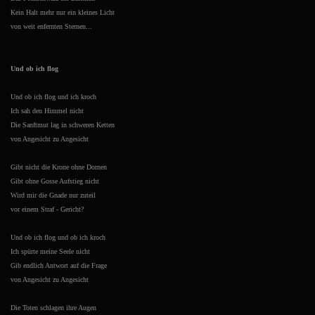
Kein Halt mehr nur ein kleines Licht
von weit enfernten Sternen...
Und ob ich flog
Und ob ich flog und ich kroch
Ich sah den Himmel nicht
Die Sanftmut lag in schweren Ketten
von Angesicht zu Angesicht
Gibt nicht die Krone ohne Dornen
Gibt ohne Gosse Aufstieg nicht
Wird mir die Gnade nur zuteil
vor einem Straf - Gericht?
Und ob ich flog und ob ich kroch
Ich spürte meine Seele nicht
Gib endlich Antwort auf die Frage
von Angesicht zu Angesicht
Die Toten schlagen ihre Augen