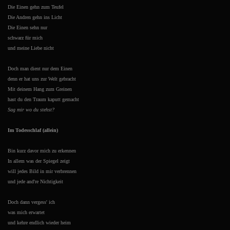
Die Einen gehn zum Teufel
Die Andren gehn ins Licht
Die Einen sehn nur
schwarz für mich
und meine Liebe nicht
Doch man dient nur dem Einen
denn er hat uns zur Welt gebracht
Mit deinem Hang zum Greinen
hast du den Traum kaputt gemacht
Sag mir wo du stehst?
Im Todesschlaf (allein)
Bin kurz davor mich zu erkennen
In allem was der Spiegel zeigt
will jedes Bild in mir verbrennen
und jede and're Nichtigkeit
Doch dann vergess' ich
was mich erwartet
und kehre endlich wieder heim