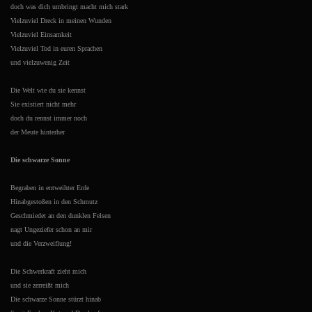
doch was dich umbringt macht mich stark
Vielzuviel Dreck in meinen Wunden
Vielzuviel Einsamkeit
Vielzuviel Tod in euren Sprachen
und vielzuwenig Zeit
Die Welt wie du sie kennst
Sie existiert nicht mehr
doch du rennst immer noch
der Meute hinterher
Die schwarze Sonne
Begraben in entweihter Erde
Hinabgestoßen in den Schmutz
Geschmiedet an den dunklen Felsen
nagt Ungeziefer schon an mir
und die Verzweiflung!
Die Schwerkraft zieht mich
und sie zerreißt mich
Die schwarze Sonne stürzt hinab