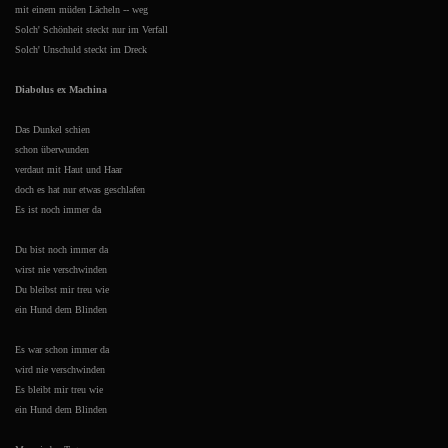
mit einem müden Lächeln -- weg
Solch' Schönheit steckt nur im Verfall
Solch' Unschuld steckt im Dreck
Diabolus ex Machina
Das Dunkel schien
schon überwunden
verdaut mit Haut und Haar
doch es hat nur etwas geschlafen
Es ist noch immer da
Du bist noch immer da
wirst nie verschwinden
Du bleibst mir treu wie
ein Hund dem Blinden
Es war schon immer da
wird nie verschwinden
Es bleibt mir treu wie
ein Hund dem Blinden