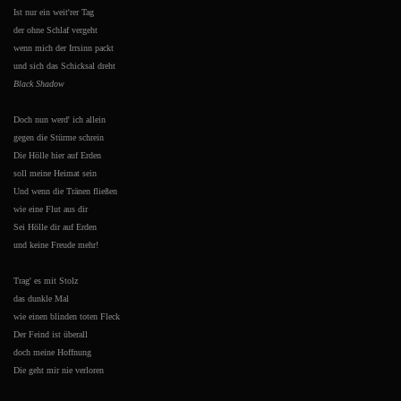
Ist nur ein weit'rer Tag
der ohne Schlaf vergeht
wenn mich der Irrsinn packt
und sich das Schicksal dreht
Black Shadow
Doch nun werd' ich allein
gegen die Stürme schrein
Die Hölle hier auf Erden
soll meine Heimat sein
Und wenn die Tränen fließen
wie eine Flut aus dir
Sei Hölle dir auf Erden
und keine Freude mehr!
Trag' es mit Stolz
das dunkle Mal
wie einen blinden toten Fleck
Der Feind ist überall
doch meine Hoffnung
Die geht mir nie verloren