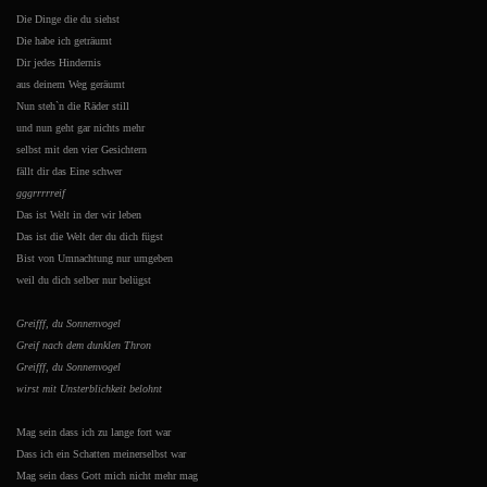
Die Dinge die du siehst
Die habe ich geträumt
Dir jedes Hindernis
aus deinem Weg geräumt
Nun steh`n die Räder still
und nun geht gar nichts mehr
selbst mit den vier Gesichtern
fällt dir das Eine schwer
gggrrrrreif
Das ist Welt in der wir leben
Das ist die Welt der du dich fügst
Bist von Umnachtung nur umgeben
weil du dich selber nur belügst
Greifff, du Sonnenvogel
Greif nach dem dunklen Thron
Greifff, du Sonnenvogel
wirst mit Unsterblichkeit belohnt
Mag sein dass ich zu lange fort war
Dass ich ein Schatten meinerselbst war
Mag sein dass Gott mich nicht mehr mag